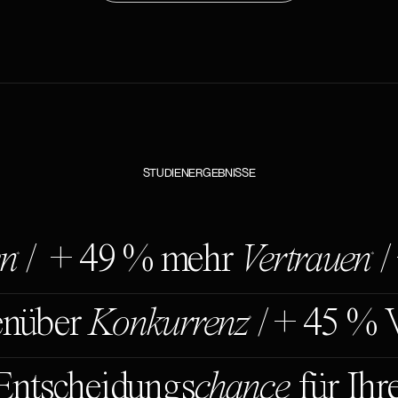
STUDIENERGEBNISSE
en
/ + 49 % mehr
Vertrauen
/
*
*
enüber
Konkurrenz
/ + 45 % 
*
Entscheidungs
chance
für Ihr