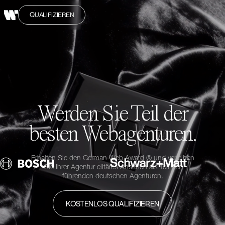
QUALIFIZIEREN
Werden Sie Teil der
besten Webagenturen.
Erhalten Sie den German Web Award ® und verleihen
Sie Ihrer Agentur elitäres Ansehen als Teil der
führenden deutschen Agenturen.
KOSTENLOS QUALIFIZIEREN