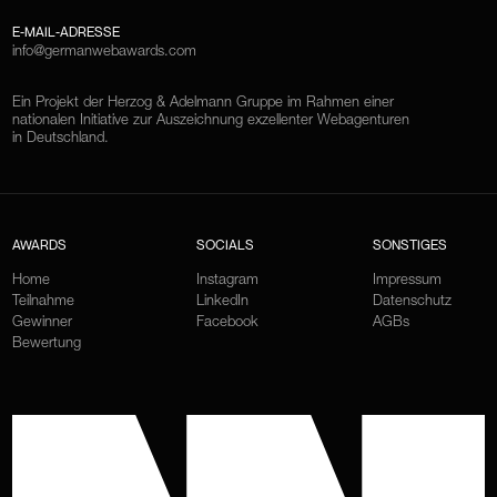
E-MAIL-ADRESSE
info@germanwebawards.com
Ein Projekt der Herzog & Adelmann Gruppe im Rahmen einer
nationalen Initiative zur Auszeichnung exzellenter Webagenturen
in Deutschland.
AWARDS
SOCIALS
SONSTIGES
Home
Instagram
Impressum
Teilnahme
LinkedIn
Datenschutz
Gewinner
Facebook
AGBs
Bewertung